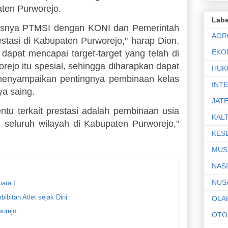
aten Purworejo.
Labe
susnya PTMSI dengan KONI dan Pemerintah
AGR
tasi di Kabupaten Purworejo," harap Dion.
EKO
apat mencapai target-target yang telah di
ejo itu spesial, sehingga diharapkan dapat
HUK
a menyampaikan pentingnya pembinaan kelas
INT
ya saing.
JAT
entu terkait prestasi adalah pembinaan usia
KAL
di seluruh wilayah di Kabupaten Purworejo,"
KES
MUS
NAS
NUS
ara I
bitan Atlet sejak Dini
OLA
worejo
OTO