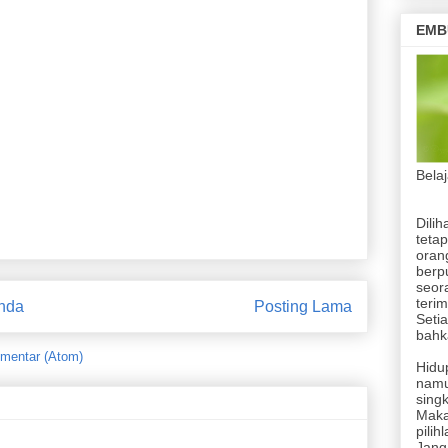
 Olahraga
EMB
 Jateng 2025 di Kota Tegal
 2025
Bela
Dilih
tetap
orang
berp
seor
terim
nda
Posting Lama
Setia
bahka
mentar (Atom)
Hidup
namu
singk
Maka
pilih
Jang