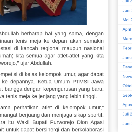
Juli 
Juni
Mei 
April
dullah berharap hal yang sama, dengan
Mare
naan tenis meja ke depan akan semakin
estasi di kancah regional maupun nasional
Febr
ah) kita semua agar atlet-atlet yang kita
Janu
rworejo," ujar Abdullah.
Dese
petisi di kelas kelompok umur, agar dapat
Nove
an ke depannya. Ketua Umum PTMSI Jawa
Okto
t bangga dengan kepengurusan yang baru.
Sept
tenis meja ke jenjang yang lebih tinggi.
Agus
ama perhatikan atlet di kelompok umur,"
Juli 
mangat berjuang dan menjaga sikap sportif,
ra itu Wakil Bupati Purworejo Dion Agasi
Juni
t untuk dapat bersinergi dan berkolaborasi