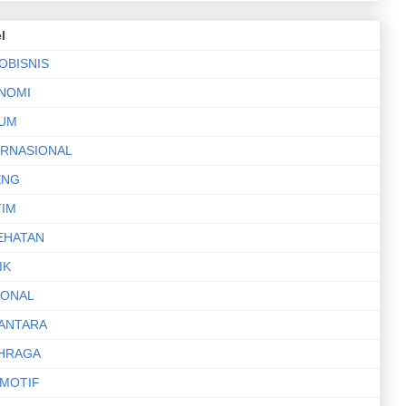
l
OBISNIS
NOMI
UM
ERNASIONAL
ENG
TIM
EHATAN
IK
IONAL
ANTARA
HRAGA
MOTIF