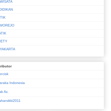
IWISATA
DIDIKAN
TIK
WOREJO
ATIK
IETY
YAKARTA
ributor
ercisk
araka Indonesia
ak Ax.
aharsikki2011