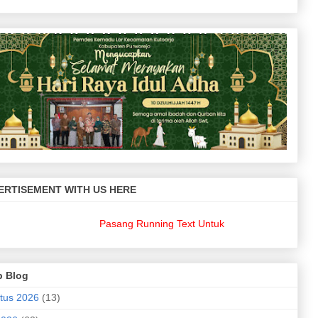
ERTISEMENT WITH US HERE
Pasang Running Text Untuk Keperluan Bisnis Anda??
d
p Blog
tus 2026
(13)