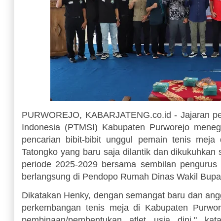
PURWOREJO, KABARJATENG.co.id - Jajaran peng
Indonesia (PTMSI) Kabupaten Purworejo mene
pencarian bibit-bibit unggul pemain tenis meja 
Tatongko yang baru saja dilantik dan dikukuhka
periode 2025-2029 bersama sembilan pengurus
berlangsung di Pendopo Rumah Dinas Wakil Bupati
Dikatakan Henky, dengan semangat baru dan anggo
perkembangan tenis meja di Kabupaten Purwore
pembinaan/pembentukan atlet usia dini," k