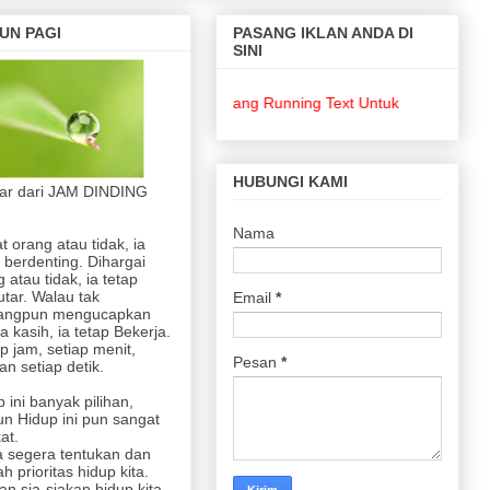
UN PAGI
PASANG IKLAN ANDA DI
SINI
Pasang Running Text Untuk Keperluan Bisnis 
HUBUNGI KAMI
jar dari JAM DINDING
Nama
at orang atau tidak, ia
 berdenting. Dihargai
 atau tidak, ia tetap
utar. Walau tak
Email
*
angpun mengucapkan
a kasih, ia tetap Bekerja.
p jam, setiap menit,
Pesan
*
n setiap detik.
 ini banyak pilihan,
n Hidup ini pun sangat
at.
 segera tentukan dan
lah prioritas hidup kita.
an sia-siakan hidup kita