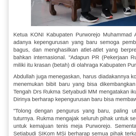
Ketua KONI Kabupaten Purworejo Muhammad Ab
adanya kepengurusan yang baru semoga pembi
bagus, dan menghasilkan atlet-atlet yang berpr
bahkan internasional. "Adapun PR (Pekerjaan Rum
miliki itu krasan (betah) di olahraga Kabupaten Pu
Abdullah juga menegaskan, harus diadakannya kom
menemukan bibit baru yang bisa dikembangk
Tengah Drs Rukma Setyabudi MM mengatakan iku
Dirinya berharap kepengurusan baru bisa membawa 
"Tolong dengan pengurus yang baru, paling ut
tuturnya. Rukma mengajak seluruh pihak untuk se
untuk kemajuan tenis meja Purworejo. Sementa
Setiabudi SIKom MSi berharap semua pihak terkai