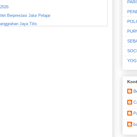
PAR
 2026
PEN
et Berprestasi Jalur Pelajar
POLI
sanggrahan Jaya Titis
PUR
mulai
SEB
026 Mobile Legends
SOC
YOG
mberagung 2026
Kont
aan dan Pembinaan Atlet Nasional
B
ejo
ga Galakkan Gerakan Hidup Sehat
C
P
 Sekali
b
n DIY di Kota Magelang
ce 2025 Seri 4