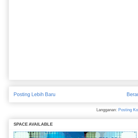
SDN Dukuhdungus-Grabag Kembali Torehkan Prestasi Bidang
28 Atlet Atletik Purworejo Berlaga di Kejurprov Jateng 2025
9 Atlet Purworejo Siap Ikuti Kejurprov 2025
Siswa SDN Kedungkamal Juara pada Cabor Panahan : Porprov
SDN Kedungkamal Berjaya di Cabor Panahan Kejuarkab U-10
Posting Lebih Baru
Bera
Langganan:
Posting Ko
SPACE AVAILABLE