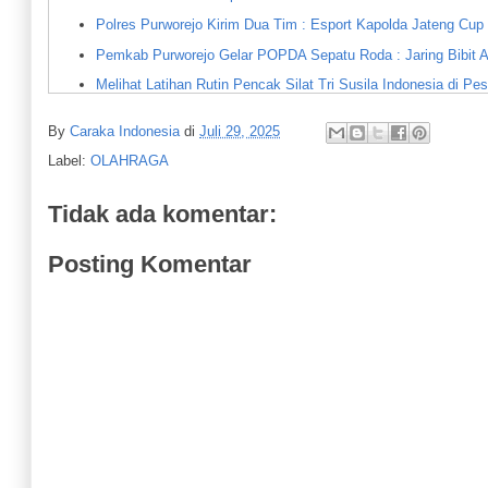
Polres Purworejo Kirim Dua Tim : Esport Kapolda Jateng Cup
Pemkab Purworejo Gelar POPDA Sepatu Roda : Jaring Bibit Atl
Melihat Latihan Rutin Pencak Silat Tri Susila Indonesia di Pe
Cabor Sepak Takraw Putra dan Putri, Grabag Raih Juara I
By
Caraka Indonesia
di
Juli 29, 2025
25 Cabor Dipertandingkan : POPDA Purworejo 2026 Resmi Di
Label:
OLAHRAGA
Petualang Reborn Juarai Kapolres Purworejo Championship 2
Kapolres Purworejo Buka E-Sport Championship 2026
Tidak ada komentar:
32 Tim Voli Berlaga pada Ajang Putera Agung Cup I Desa Su
Posting Komentar
Pemkab Purworejo Dukung ISP Berlaga di Liga 4 Jateng
Presiden Prabowo Beri Tiga Arahan : Peningkatan Kesejahter
Wabup Dorong Pengembangan Ekosistem E-Sports di Purwor
Latihan Bersama Ling Tien Kung, Bupati Purworejo Ajak War
Akan Dibuka Menpora : Ajang Tinju Pelajar Arena Selatan
Turnamen Voli Sumbersari Cup akan Digelar Setiap Dua Tahun
Wahyu Ari Saputri Raih Prestasi Kejuaraan Tingkat Jateng da
Purworejo Jadi Lokasi Kejurprov Casytha Manahadap Road Ra