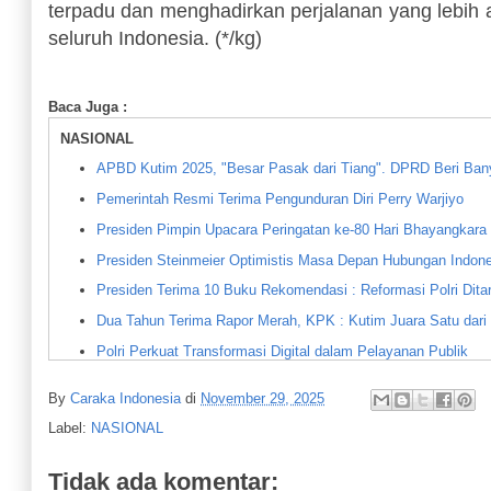
terpadu dan menghadirkan perjalanan yang lebih 
seluruh Indonesia. (*/kg)
Baca Juga :
NASIONAL
APBD Kutim 2025, "Besar Pasak dari Tiang". DPRD Beri Ba
Pemerintah Resmi Terima Pengunduran Diri Perry Warjiyo
Presiden Pimpin Upacara Peringatan ke-80 Hari Bhayangkara
Presiden Steinmeier Optimistis Masa Depan Hubungan Indone
Presiden Terima 10 Buku Rekomendasi : Reformasi Polri Ditar
Dua Tahun Terima Rapor Merah, KPK : Kutim Juara Satu dar
Polri Perkuat Transformasi Digital dalam Pelayanan Publik
Kades Padang Tuju Nasrullah: Lahan Seluas 40 Ha Dijual LS
By
Caraka Indonesia
di
November 29, 2025
Inilah 6 Dubes LBBP RI yang Dilantik Presiden Prabowo
Label:
NASIONAL
Presiden Prabowo Terima Ketua MPR : Bahas Penanganan Ben
Ombudsman Kaltim : Langgar Aturan bila Ada Iuran Sekolah Di
Tidak ada komentar: