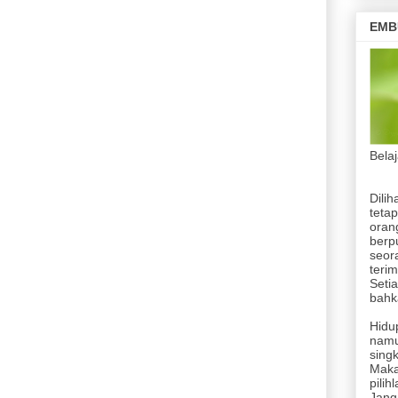
asional Dibanding Belanja Modal
EMB
pa Hidram di Banyumas
Bela
Jelas dan Nyata
ganan Dugaan Keracunan
Dilih
ogram MBG
tetap
orang
askan Pengendara Ojol
berp
seor
terim
as Indonesia
Setia
bahka
Hidup
namu
singk
Maka
pilih
Jang