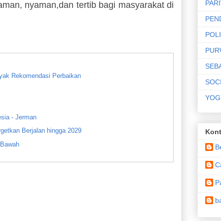
PAR
aman, nyaman,dan tertib bagi masyarakat di
PEN
POLI
PUR
SEB
nyak Rekomendasi Perbaikan
SOC
YOG
sia - Jerman
getkan Berjalan hingga 2029
Kont
i Bawah
B
C
M di Bawah Tangan
P
cana di Tiga Provinsi
b
patok Nilainya