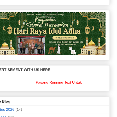
ERTISEMENT WITH US HERE
Pasang Running Text Untuk Keperluan Bisnis Anda??
p Blog
tus 2026
(14)