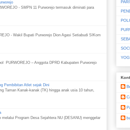
PAR
urworejo
WOREJO - SMPN 11 Purworejo termasuk diminati para
PEN
POLI
PUR
JO - Wakil Bupati Purworejo Dion Agasi Setiabudi SIKom
SEB
SOC
YOG
bol PURWOREJO – Anggota DPRD Kabupaten Purworejo
Kont
g Pembibitan Atlet sejak Dini
B
g Taman Kanak-kanak (TK) hingga anak usia 10 tahun,
C
P
a
b
melalui Program Desa Sejahtera NU (DESANU) menggelar