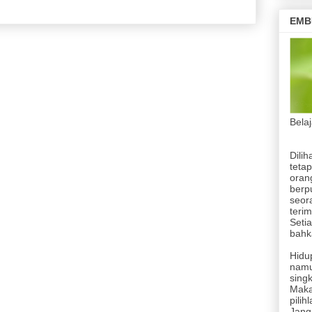
EMB
Bela
Dilih
tetap
orang
berp
seor
terim
Setia
bahka
Hidup
namu
singk
Maka
pilih
Jang