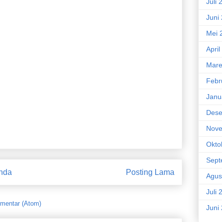
Juli 
sidi
XIII Tahun 2026
Juni
 Koperasi Merah Putih
Mei 
Kepala BGN
April
Mare
Febr
Janu
galkan Luka Haru Komunitas Ojol Nusantara
rtanahan di Indonesia
Dese
5.000 Titik SPKLU dan Battery Swap Station
Nove
orontalo
Okto
a Majapahit
Sept
di Purworejo
nda
Posting Lama
Agus
a
Juli 
NKRI
mentar (Atom)
Juni
i Tambang Kampung Kawe - Papua Pegunungan