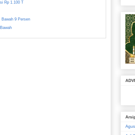
si Rp 1.100 T
i Bawah 9 Persen
i Bawah
unakan Layanan Pembiayaan
MP di Kabupaten Purworejo
a Pasar Modal Dipercepat
M di Bawah Tangan
ADV
Pelaku UMKM
Potensi Unggulan Purworejo
Arsi
 ke AS
Agus