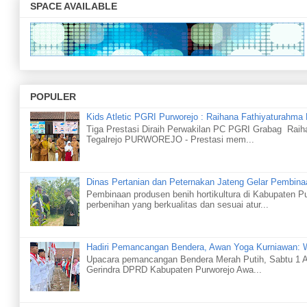
SPACE AVAILABLE
Wapres Buka Tanwir II Pemuda Muhammadiyah
Audiensi dengan Gubernur DIY, Bulog Laporkan Capaian Pe
Bupati Nunukan Buka MTQ ke-21 di Sebatik Barat
Dua Tahun Terima Rapor Merah, KPK : Kutim Juara Satu dar
UU PPRT Kado Peringatan Hari Buruh se-Dunia 1 Mei 2026
POPULER
Inilah Press Release Pengungkapan Kasus Narkotika di Pegu
Kids Atletic PGRI Purworejo : Raihana Fathiyaturahma 
Tiga Prestasi Diraih Perwakilan PC PGRI Grabag Rai
Presiden Terima Laporan Pembangunan 300 Jembatan dan R
Tegalrejo PURWOREJO - Prestasi mem...
Presiden Tinjau Gudang Bulog Danurejo di Kabupaten Magela
Dinas Pertanian dan Peternakan Jateng Gelar Pembinaa
Pembinaan produsen benih hortikultura di Kabupate
perbenihan yang berkualitas dan sesuai atur...
Hadiri Pemancangan Bendera, Awan Yoga Kurniawan: Wa
Upacara pemancangan Bendera Merah Putih, Sabtu 1 A
Gerindra DPRD Kabupaten Purworejo Awa...