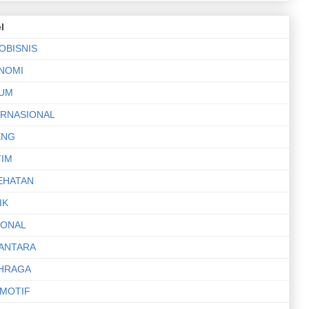
l
OBISNIS
NOMI
UM
ERNASIONAL
ENG
TIM
EHATAN
IK
IONAL
ANTARA
HRAGA
MOTIF