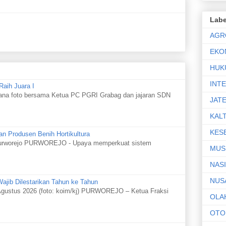
Labe
ngadaan dan Penguatan Ketahanan Pangan
AGR
EKO
i Bawah
HUK
INT
nungan Bintang
Raih Juara I
hana foto bersama Ketua PC PGRI Grabag dan jajaran SDN
enovasi Sekolah Terdampak Bencana
JAT
ng
KAL
KES
n Produsen Benih Hortikultura
n Purworejo PURWOREJO - Upaya memperkuat sistem
MUS
NAS
NUS
jib Dilestarikan Tahun ke Tahun
gustus 2026 (foto: koim/kj) PURWOREJO – Ketua Fraksi
OLA
OTO