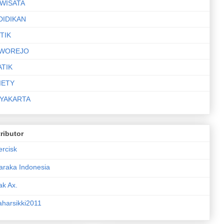
IWISATA
DIDIKAN
TIK
WOREJO
ATIK
IETY
YAKARTA
ributor
ercisk
araka Indonesia
ak Ax.
aharsikki2011