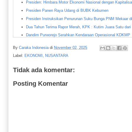
Presiden: Himbara Motor Ekonomi Nasional dengan Kapitalisa
Presiden Panen Raya Udang di BUBK Kebumen
Presiden Instruksikan Penurunan Suku Bunga PNM Mekaar d
Dua Tahun Terima Rapor Merah, KPK : Kutim Juara Satu dar
Dandim Purworejo Serahkan Kendaraan Operasional KDKMP
Bupati Purworejo Imbau Warga Waspadai Pinjol dan Bijak G
By
Caraka Indonesia
di
November 02, 2025
21 Gerai Sudah Selesai 100 Persen : Pembangunan Gerai KD
Label:
EKONOMI
,
NUSANTARA
Presiden Lantik Juda Agung sebagai Wakil Menteri Keuangan
Gejolak Pasar Saham, Bamsoet Dorong Reformasi Tata Kelol
Tidak ada komentar:
Kades Padang Tuju Nasrullah: Lahan Seluas 40 Ha Dijual LS
Posting Komentar
Kutim Alami Deflasi Beras, Telur dan Minyak Goreng
AWS Tak Punya HGU tapi Kebun Sawitnya Sudah Produksi
Wabup Purworejo Dorong Akses Keuangan yang Luas bagi 
Borobudur Indonesia Expo 2025 : Momentum Penting Angkat 
Bamsoet Apresiasi Presiden Prabowo : Turunkan Tarif Ekspor
NUSANTARA