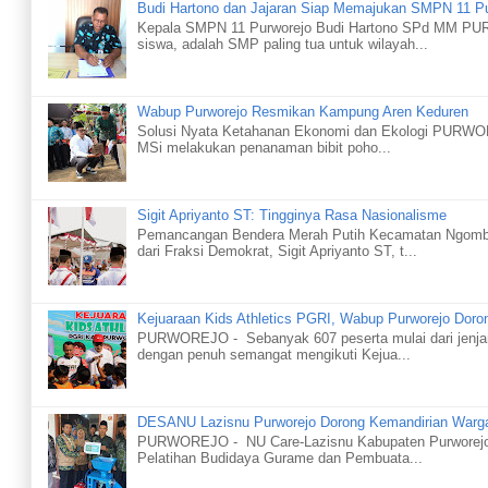
Budi Hartono dan Jajaran Siap Memajukan SMPN 11 P
Kepala SMPN 11 Purworejo Budi Hartono SPd MM PUR
siswa, adalah SMP paling tua untuk wilayah...
Wabup Purworejo Resmikan Kampung Aren Keduren
Solusi Nyata Ketahanan Ekonomi dan Ekologi PURWORE
MSi melakukan penanaman bibit poho...
Sigit Apriyanto ST: Tingginya Rasa Nasionalisme
Pemancangan Bendera Merah Putih Kecamatan Ngom
dari Fraksi Demokrat, Sigit Apriyanto ST, t...
Kejuaraan Kids Athletics PGRI, Wabup Purworejo Doron
PURWOREJO - Sebanyak 607 peserta mulai dari jenjan
dengan penuh semangat mengikuti Kejua...
DESANU Lazisnu Purworejo Dorong Kemandirian Warg
PURWOREJO - NU Care-Lazisnu Kabupaten Purworejo 
Pelatihan Budidaya Gurame dan Pembuata...