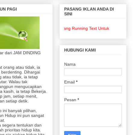
UN PAGI
PASANG IKLAN ANDA DI
SINI
Pasang Running Text Untuk Keperluan Bisnis
HUBUNGI KAMI
jar dari JAM DINDING
Nama
at orang atau tidak, ia
 berdenting. Dihargai
 atau tidak, ia tetap
utar. Walau tak
Email
*
angpun mengucapkan
a kasih, ia tetap Bekerja.
p jam, setiap menit,
Pesan
*
n setiap detik.
 ini banyak pilihan,
n Hidup ini pun sangat
at.
 segera tentukan dan
lah prioritas hidup kita.
an sia-siakan hidup kita