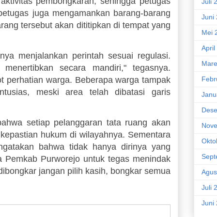
 aktivitas pembongkaran, sehingga petugas
Juli 
 petugas juga mengamankan barang-barang
Juni
ng tersebut akan dititipkan di tempat yang
Mei 
April
ya menjalankan perintah sesuai regulasi.
Mare
menertibkan secara mandiri," tegasnya.
Febr
ot perhatian warga. Beberapa warga tampak
usias, meski area telah dibatasi garis
Janu
Dese
ahwa setiap pelanggaran tata ruang akan
Nove
 kepastian hukum di wilayahnya. Sementara
Okto
ngatakan bahwa tidak hanya dirinya yang
Sept
ta Pemkab Purworejo untuk tegas menindak
dibongkar jangan pilih kasih, bongkar semua
Agus
Juli 
Juni