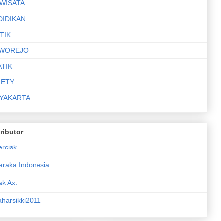
IWISATA
DIDIKAN
TIK
WOREJO
ATIK
IETY
YAKARTA
ributor
ercisk
araka Indonesia
ak Ax.
aharsikki2011