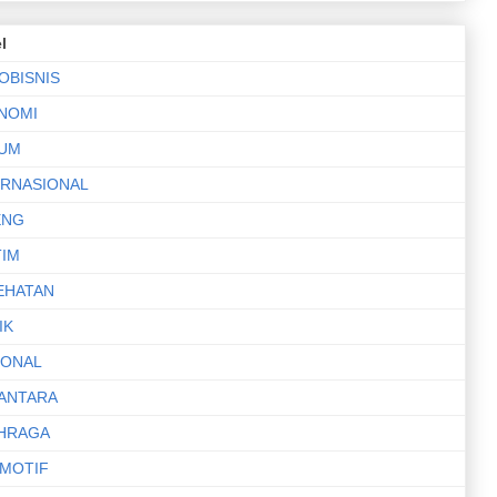
l
OBISNIS
NOMI
UM
ERNASIONAL
ENG
TIM
EHATAN
IK
IONAL
ANTARA
HRAGA
MOTIF