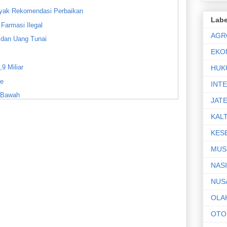
nyak Rekomendasi Perbaikan
Labe
Farmasi Ilegal
AGR
 dan Uang Tunai
EKO
9 Miliar
HUK
ne
INT
i Bawah
JAT
orejo
KAL
KES
du-Pituruh
MUS
us Peredaran Narkoba
NAS
adu ke Polisi
 Purworejo
NUS
gadu ke Polres Purworejo
OLA
M di Bawah Tangan
OTO