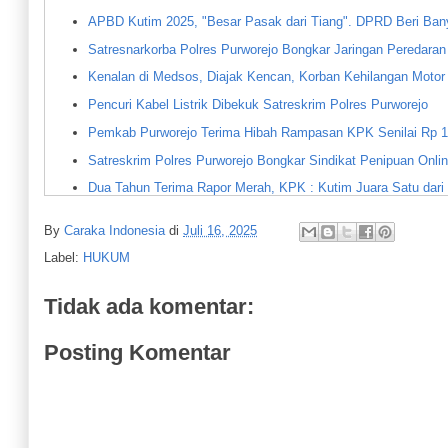
APBD Kutim 2025, "Besar Pasak dari Tiang". DPRD Beri Ba
Satresnarkorba Polres Purworejo Bongkar Jaringan Peredaran 
Kenalan di Medsos, Diajak Kencan, Korban Kehilangan Motor
Pencuri Kabel Listrik Dibekuk Satreskrim Polres Purworejo
Pemkab Purworejo Terima Hibah Rampasan KPK Senilai Rp 1,
Satreskrim Polres Purworejo Bongkar Sindikat Penipuan Onli
Dua Tahun Terima Rapor Merah, KPK : Kutim Juara Satu dar
Penjual dan Peminum Miras Diamankan Samapta Polres Purw
By
Caraka Indonesia
di
Juli 16, 2025
Polres Purworejo Ungkap Peredaran Narkoba Jenis Sabu
Label:
HUKUM
Polres Purworejo Olah TKP Ledakan Mercon di Desa Tasikma
Satreskoba Polres Purworejo Terus Lakukan Penyidikan Kas
Tidak ada komentar:
Resah Ulah Penagih Utang, Warga Kabupaten Purworejo Meng
Posting Komentar
Pensiunan dan Purnawirawan Korban Penipuan Datangi DPRD
Merasa Dirugikan soal Pembelian Kios, Warga Borokulon Men
Kades Padang Tuju Nasrullah: Lahan Seluas 40 Ha Dijual LS
AWS Tak Punya HGU tapi Kebun Sawitnya Sudah Produksi