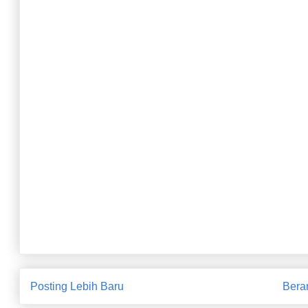
Kakorlantas Bekukan Sementara Pengawalan Gunakan Sirine d
Para Korban Penipuan dengan Terpidana DR Melapor ke KPK
"Polri Pastikan Langkah Terukur dan Sesuai Aturan dalam Atas
Polres Purworejo Ungkap Kasus Curanmor
Posting Lebih Baru
Bera