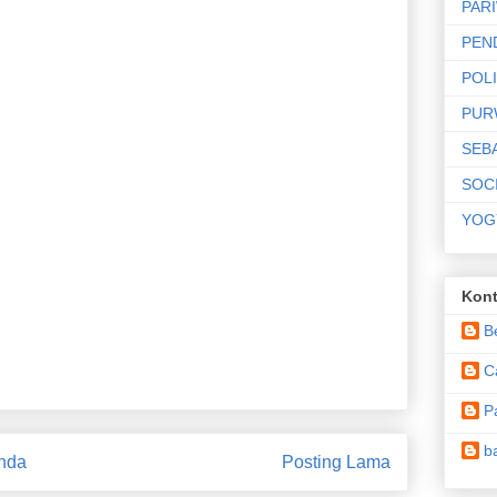
PAR
an Strobo di Jalan
PEN
 dan Kejagung
POLI
i Aksi Anarkis"
PUR
SEB
SOC
YOG
Kont
B
C
P
b
nda
Posting Lama