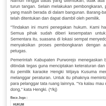
Namun hingga batas yang ditentukan, tidak ada
turun tangan. Selain melakukan pembongkaran,
yang masih berada di dalam bangunan. Barang-bara
telah ditentukan dan dapat diambil oleh pemilik.
"Tindakan ini murni penegakan hukum. Kami han
Semua pihak sudah diberi kesempatan untuk 
Sementara itu, suasana di lokasi sempat menyed
menyaksikan proses pembongkaran dengan ant
petugas.
Pemerintah Kabupaten Purworejo menegaskan b
ditindak tegas guna menciptakan keteraturan dan
itu pemilik karaoke Hengki Wijaya Kusuma me
melanggar peraturan. Untuk itu pihaknya memin
para pelanggar tata ruang lainnya. "Ya kalau mau 
dong," kata Hengki. (*/kj)
Baca Juga :
HUKUM