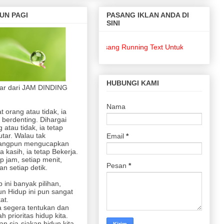
UN PAGI
PASANG IKLAN ANDA DI
SINI
Pasang Running Text Untuk Keperluan Bisnis
HUBUNGI KAMI
jar dari JAM DINDING
Nama
at orang atau tidak, ia
 berdenting. Dihargai
 atau tidak, ia tetap
utar. Walau tak
Email
*
angpun mengucapkan
a kasih, ia tetap Bekerja.
p jam, setiap menit,
Pesan
*
n setiap detik.
 ini banyak pilihan,
n Hidup ini pun sangat
at.
 segera tentukan dan
lah prioritas hidup kita.
an sia-siakan hidup kita