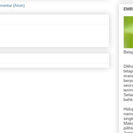
mentar (Atom)
EMB
Bela
Dilih
tetap
orang
berp
seor
terim
Setia
bahka
Hidup
namu
singk
Maka
pilih
Jang