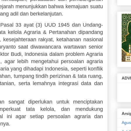
sejarah menunjukkan bahwa kemajuan suatu
yang adil dan berkelanjutan.
an Pasal 33 ayat (3) UUD 1945 dan Undang-
ta kelola Agraria & Pertanahan dipandang
 kesejahteraan rakyat, ketahanan nasional
uryanto saat diwawancara wartawan senior
ktor Budi, Indonesia dalam problem Agraria
 agar lebih mengetahui persoalan agraria
ia yang dihadapi Indonesia, seperti konflik
an, tumpang tindih perizinan & tata ruang,
ADV
tanian, serta lemahnya integrasi data dan
an sangat diperlukan untuk menciptakan
mperkuat tata kelola, dan mendukung
Arsi
l ini agar setiap persoalan agraria dan
Agus
pnya.