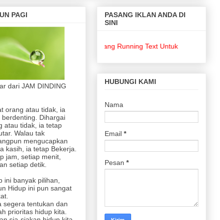
UN PAGI
PASANG IKLAN ANDA DI
SINI
Pasang Running Text Untuk Keperluan Bisnis 
HUBUNGI KAMI
jar dari JAM DINDING
Nama
at orang atau tidak, ia
 berdenting. Dihargai
 atau tidak, ia tetap
utar. Walau tak
Email
*
angpun mengucapkan
a kasih, ia tetap Bekerja.
p jam, setiap menit,
Pesan
*
n setiap detik.
 ini banyak pilihan,
n Hidup ini pun sangat
at.
 segera tentukan dan
lah prioritas hidup kita.
an sia-siakan hidup kita