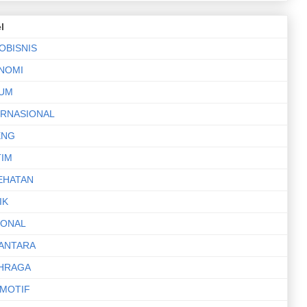
l
OBISNIS
NOMI
UM
ERNASIONAL
ENG
TIM
EHATAN
IK
IONAL
ANTARA
HRAGA
MOTIF