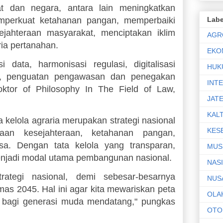
at dan negara, antara lain meningkatkan
mperkuat ketahanan pangan, memperbaiki
Labe
ejahteraan masyarakat, menciptakan iklim
AGR
ria pertanahan.
EKO
i data, harmonisasi regulasi, digitalisasi
HUK
t, penguatan pengawasan dan penegakan
INT
Doktor of Philosophy In The Field of Law,
JAT
KAL
 kelola agraria merupakan strategi nasional
KES
aan kesejahteraan, ketahanan pangan,
sa. Dengan tata kelola yang transparan,
MUS
menjadi modal utama pembangunan nasional.
NAS
rategi nasional, demi sebesar-besarnya
NUS
s 2045. Hal ini agar kita mewariskan peta
OLA
f bagi generasi muda mendatang," pungkas
OTO