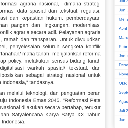
Juli 
formasi agraria nasional, dimana strategi
Juni
rmasi data spasial dan tekstual, regulasi,
gulasi dan kepastian hukum, pemberdayaan
Mei 
anan pangan dan lingkungan, modernisasi
April
onflik agraria secara adil. Pelayanan agraria
Mare
, ramah dan transparan. Untuk diwujudkan
el, penyelesaian seluruh sengketa konflik
Febr
tanahan/ mafia tanah, menjalankan reforma
Janu
ap policy, melakukan sensus bidang tanah
Dese
igitalisasi warkah spasial/ tekstual, dan
Nove
posisikan sebagai strategi nasional untuk
Indonesia," tandasnya.
Okto
Sept
han melalui teknologi, dan penguatan peran
nuju Indonesia Emas 2045. "Reformasi Peta
Agus
Nasional dilakukan secara bertahap, terukur
Juli 
argaan Satyalencana Karya Satya XX Tahun
Juni
 Indonesia.