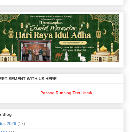
ERTISEMENT WITH US HERE
Pasang Running Text Untuk Keperluan Bisnis Anda??
di
p Blog
tus 2026
(17)