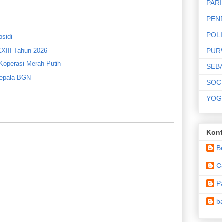
PAR
PEN
POLI
sidi
XIII Tahun 2026
PUR
 Koperasi Merah Putih
SEB
Kepala BGN
SOC
YOG
Kont
galkan Luka Haru Komunitas Ojol Nusantara
5.000 Titik SPKLU dan Battery Swap Station
B
orontalo
C
a Majapahit
P
di Purworejo
b
a
NKRI