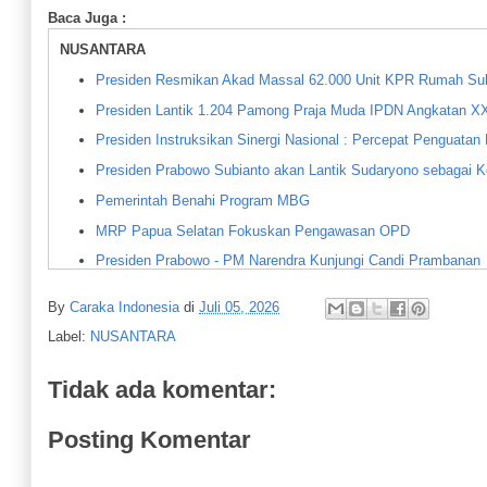
Baca Juga :
NUSANTARA
Presiden Resmikan Akad Massal 62.000 Unit KPR Rumah Sub
Presiden Lantik 1.204 Pamong Praja Muda IPDN Angkatan XX
Presiden Instruksikan Sinergi Nasional : Percepat Penguatan
Presiden Prabowo Subianto akan Lantik Sudaryono sebagai 
Pemerintah Benahi Program MBG
MRP Papua Selatan Fokuskan Pengawasan OPD
Presiden Prabowo - PM Narendra Kunjungi Candi Prambanan
Mitra Seperjalanan : Kepergian Irjen Agus Suryonugroho Ting
By
Caraka Indonesia
di
Juli 05, 2026
FKJR Perkuat Kolaborasi PT WAI : Percepatan Pembangunan 
Label:
NUSANTARA
Presiden Hadiri Puncak PENAS Petani dan Nelayan XVII di G
Penataan Kawasan Pasar Senen Desa Banyuurip : Dikemas al
Tidak ada komentar:
Menteri Dukbangga RI Tinjau Penanganan Stunting dan RTLH 
Posting Komentar
Kesiapan Pemerintah Hadapi Potensi Dampak El Nino Godzill
Delapan Anggota OPM Kodap XV/Ngalum Kupel Kembali ke 