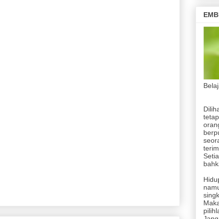
i Tambang Kampung Kawe - Papua Pegunungan
EMB
ngadaan dan Penguatan Ketahanan Pangan
i Bawah
Bela
nungan Bintang
Dilih
enovasi Sekolah Terdampak Bencana
tetap
orang
ng
berp
seor
terim
Setia
bahka
Hidup
namu
singk
Maka
pilih
Jang