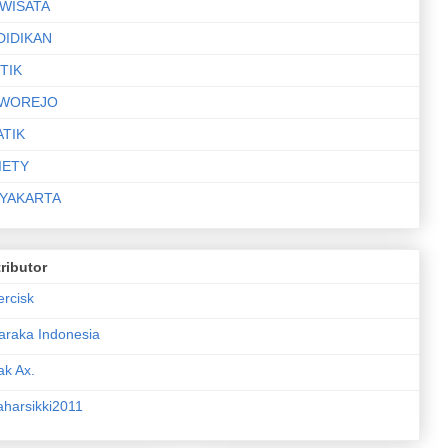
IWISATA
DIDIKAN
TIK
WOREJO
ATIK
IETY
YAKARTA
ributor
ercisk
araka Indonesia
ak Ax.
aharsikki2011