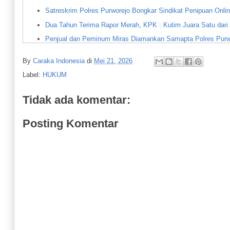
Satreskrim Polres Purworejo Bongkar Sindikat Penipuan Onli
Dua Tahun Terima Rapor Merah, KPK : Kutim Juara Satu dar
Penjual dan Peminum Miras Diamankan Samapta Polres Purw
Polres Purworejo Ungkap Peredaran Narkoba Jenis Sabu
By
Caraka Indonesia
di
Mei 21, 2026
Polres Purworejo Olah TKP Ledakan Mercon di Desa Tasikma
Label:
HUKUM
Satreskoba Polres Purworejo Terus Lakukan Penyidikan Kas
Resah Ulah Penagih Utang, Warga Kabupaten Purworejo Meng
Tidak ada komentar:
Pensiunan dan Purnawirawan Korban Penipuan Datangi DPRD
Posting Komentar
Merasa Dirugikan soal Pembelian Kios, Warga Borokulon Men
Kades Padang Tuju Nasrullah: Lahan Seluas 40 Ha Dijual LS
AWS Tak Punya HGU tapi Kebun Sawitnya Sudah Produksi
Kakorlantas Bekukan Sementara Pengawalan Gunakan Sirine d
Para Korban Penipuan dengan Terpidana DR Melapor ke KPK
"Polri Pastikan Langkah Terukur dan Sesuai Aturan dalam Atas
Polres Purworejo Ungkap Kasus Curanmor
Satpol PP Purworejo Bongkar Bangunan Karaoke Zamrud Khat