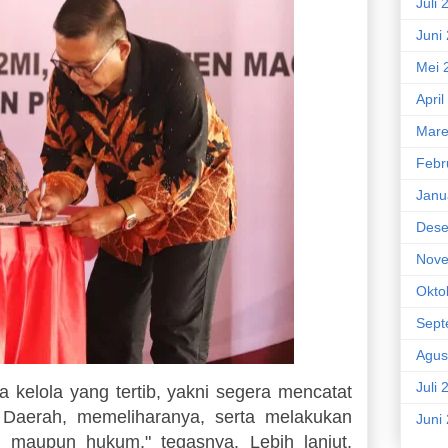
Juli 
Juni
Mei 
April
Mare
Febr
Janu
Dese
Nove
Okto
Sept
Agus
Juli 
 kelola yang tertib, yakni segera mencatat
h Daerah, memeliharanya, serta melakukan
Juni
i, maupun hukum," tegasnya. Lebih lanjut,