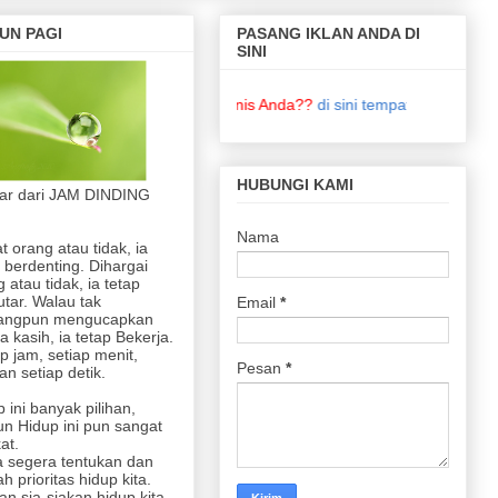
UN PAGI
PASANG IKLAN ANDA DI
SINI
 Text Untuk Keperluan Bisnis Anda??
di sini tempatnya
!!!
HUBUNGI KAMI
jar dari JAM DINDING
Nama
at orang atau tidak, ia
 berdenting. Dihargai
 atau tidak, ia tetap
utar. Walau tak
Email
*
angpun mengucapkan
a kasih, ia tetap Bekerja.
p jam, setiap menit,
Pesan
*
n setiap detik.
 ini banyak pilihan,
n Hidup ini pun sangat
at.
 segera tentukan dan
lah prioritas hidup kita.
an sia-siakan hidup kita