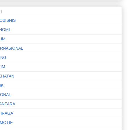
l
OBISNIS
NOMI
UM
ERNASIONAL
ENG
TIM
EHATAN
IK
IONAL
ANTARA
HRAGA
MOTIF