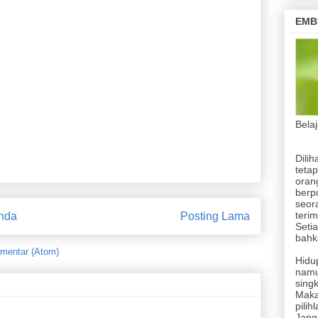
EMB
Pasang Running
Bela
Dilih
tetap
orang
berp
seor
terim
nda
Posting Lama
Setia
bahka
mentar (Atom)
Hidup
namu
singk
Maka
pilih
Jang