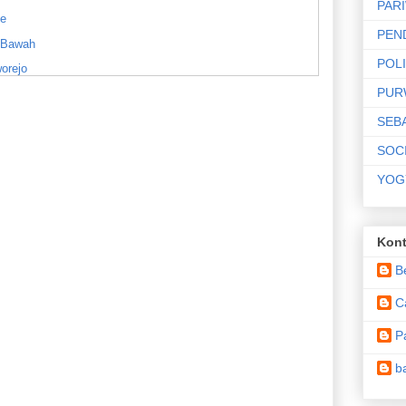
PAR
ne
PEN
i Bawah
POLI
orejo
PUR
du-Pituruh
SEB
us Peredaran Narkoba
SOC
adu ke Polisi
YOG
 Purworejo
gadu ke Polres Purworejo
Kont
M di Bawah Tangan
B
an Strobo di Jalan
C
 dan Kejagung
P
i Aksi Anarkis"
b
ulistiwa 2 dan Rumah Tinggal