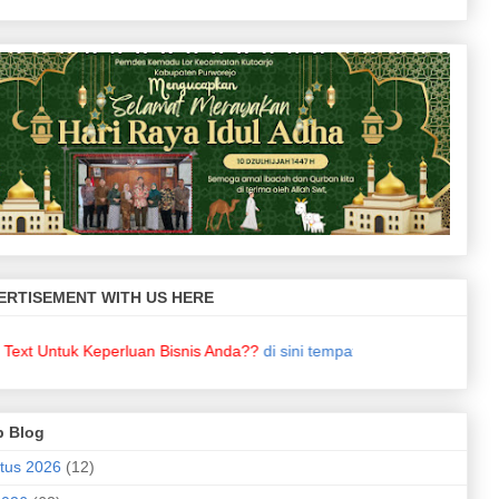
ERTISEMENT WITH US HERE
ntuk Keperluan Bisnis Anda??
di sini tempatnya
!!!
p Blog
tus 2026
(12)