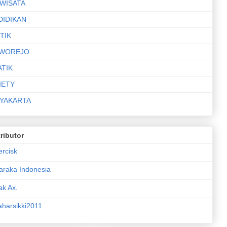
IWISATA
DIDIKAN
TIK
WOREJO
ATIK
IETY
YAKARTA
ributor
ercisk
araka Indonesia
ak Ax.
aharsikki2011