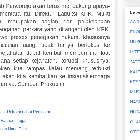
b Purworejo akan terus mendukung upaya-
Labe
mentara itu, Direktur Labuksi KPK, Mukti
ni merupakan bagian dari pelaksanaan
AGR
anganan perkara yang ditangani oleh KPK.
EKO
hwa proses penegakan hukum, khususnya
HUK
ncucian uang, tidak hanya berfokus ke
INT
 kejahatan dapat kembali memberi manfaat
ana setiap kejahatan, korupsi khususnya,
JAT
akan kita rampas kalau memang terbukti
KAL
 akan kita kembalikan ke instansi/lembaga
KES
ujarnya. Sumber: Prokopim
MUS
NAS
nyak Rekomendasi Perbaikan
NUS
Farmasi Ilegal
OLA
 dan Uang Tunai
OTO