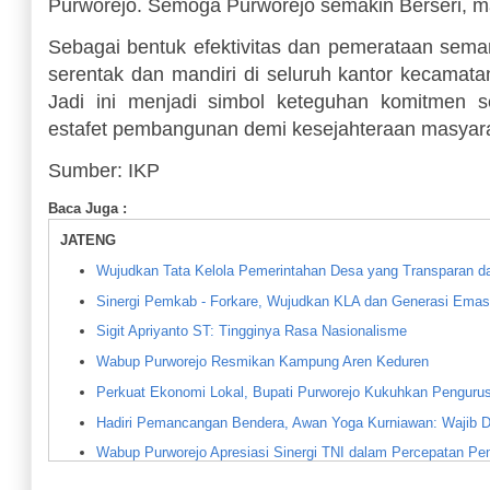
Purworejo. Semoga Purworejo semakin Berseri, ma
Sebagai bentuk efektivitas dan pemerataan seman
serentak dan mandiri di seluruh kantor kecamata
Jadi ini menjadi simbol keteguhan komitmen 
estafet pembangunan demi kesejahteraan masyarak
Sumber: IKP
Baca Juga :
JATENG
Wujudkan Tata Kelola Pemerintahan Desa yang Transparan d
Sinergi Pemkab - Forkare, Wujudkan KLA dan Generasi Emas
Sigit Apriyanto ST: Tingginya Rasa Nasionalisme
Wabup Purworejo Resmikan Kampung Aren Keduren
Perkuat Ekonomi Lokal, Bupati Purworejo Kukuhkan Penguru
Hadiri Pemancangan Bendera, Awan Yoga Kurniawan: Wajib Di
Wabup Purworejo Apresiasi Sinergi TNI dalam Percepatan P
Bupati Purworejo Ajak Seluruh Elemen Wujudkan Lingkunga