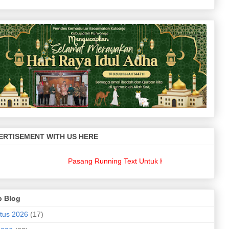
ERTISEMENT WITH US HERE
Pasang Running Text Untuk Keperluan Bisnis Anda??
di
p Blog
tus 2026
(17)