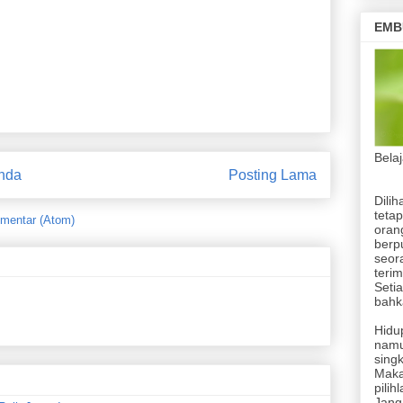
Calon Ketua Umum Polosoro
EMB
Bela
nda
Posting Lama
Dilih
tetap
mentar (Atom)
orang
berp
seor
terim
Setia
bahka
Hidup
namu
singk
Maka
pilih
Jang