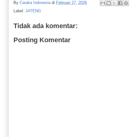
By
Caraka Indonesia
di
Februari 27, 2026
Kades Karangwuluh - Kutoarjo Mengharapkan Perbaikan Jala
Label:
JATENG
Muscab Pertama PII Purworejo : Komitmen menjadi Mitra Str
Pembangunan Mapolsek Bagelen, Lokasi di Dusun Pucungan
Tidak ada komentar:
Jaga Kebersamaan, Hery Dwidoyo: Dukung Ketum Polosoro Te
Posting Komentar
Pendidikan Politik bagi Generasi Muda di SMAN 10- Purworej
Musda VIII Polosoro, Bupati Ajak Kades Perkuat Sinergi Ban
Apel Siaga Bencana Karhutla , Sekda Purworejo: Perkuat Kes
PELATIHAN DIGITAL MARKETING DINPERINTRANSNAK
FKUB Purworejo Belajar ke Probolinggo dan Batu
Donor Darah di Kantor DPC PKB Purworejo : Rangkaian Harl
Pemdes Tegalrejo Fokus Program Ketahanan Pangan
Fokus Akselerasi Infrastruktur Desa Watuduwur - Bruno
Pemkab Purworejo Perkuat Sinergi Lintas Sektor : Cegah Pote
Kembalikan Jati Diri Koperasi sebagai Ujung Tombak Ekonom
Jadi Media Edukasi dan Pelestarian Budaya di Purworejo
Bupati Purworejo Ajak Masyarakat Jaga Kelestarian Lingkunga