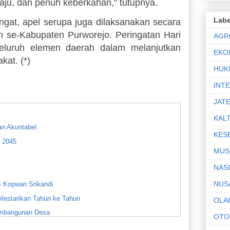
ju, dan penuh keberkahan," tutupnya. ​
Labe
gat, apel serupa juga dilaksanakan secara
n se-Kabupaten Purworejo. Peringatan Hari
AGR
seluruh elemen daerah dalam melanjutkan
EKO
at. (*)
HUK
INT
JAT
KAL
an Akuntabel
KES
 2045
MUS
NAS
NUS
s Kopwan Srikandi
lestarikan Tahun ke Tahun
OLA
embangunan Desa
OTO
n Ramah Anak