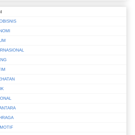
l
OBISNIS
NOMI
UM
ERNASIONAL
ENG
TIM
EHATAN
IK
IONAL
ANTARA
HRAGA
MOTIF