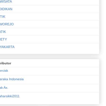
IWISATA
DIDIKAN
TIK
WOREJO
ATIK
IETY
YAKARTA
ributor
ercisk
araka Indonesia
ak Ax.
aharsikki2011