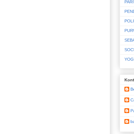
PAR
n Poros
PEN
ategis Pemerintah Daerah
POLI
 Desa Bapangsari
PUR
rpilih
o
SEB
gun Purworejo
SOC
iapan Personel
YOG
ER PURWOREJO
Kont
ah ke-28 PKB
B
C
nsi Karhutla sejak Dini
P
i Kerakyatan
b
n Pesisir