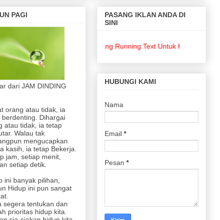
UN PAGI
PASANG IKLAN ANDA DI
SINI
Pasang Running Text Untuk Keperluan Bisnis A
HUBUNGI KAMI
jar dari JAM DINDING
Nama
at orang atau tidak, ia
 berdenting. Dihargai
 atau tidak, ia tetap
utar. Walau tak
Email
*
angpun mengucapkan
a kasih, ia tetap Bekerja.
p jam, setiap menit,
Pesan
*
n setiap detik.
 ini banyak pilihan,
n Hidup ini pun sangat
at.
 segera tentukan dan
lah prioritas hidup kita.
an sia-siakan hidup kita