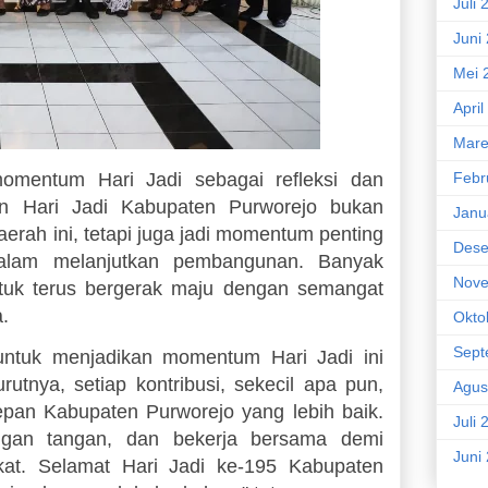
Juli 
Juni
Mei 
April
Mare
Febr
omentum Hari Jadi sebagai refleksi dan
n Hari Jadi Kabupaten Purworejo bukan
Janu
rah ini, tetapi juga jadi momentum penting
Dese
alam melanjutkan pembangunan. Banyak
Nove
 untuk terus bergerak maju dengan semangat
a.
Okto
Sept
untuk menjadikan momentum Hari Jadi ini
tnya, setiap kontribusi, sekecil apa pun,
Agus
epan Kabupaten Purworejo yang lebih baik.
Juli 
engan tangan, dan bekerja bersama demi
Juni
kat. Selamat Hari Jadi ke-195 Kabupaten