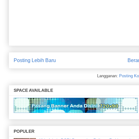
Hery Dwidoyo SIP MM Didaulat Polosoro Banyuurip : Bakal 
Posting Lebih Baru
Bera
Langganan:
Posting Ko
SPACE AVAILABLE
POPULER