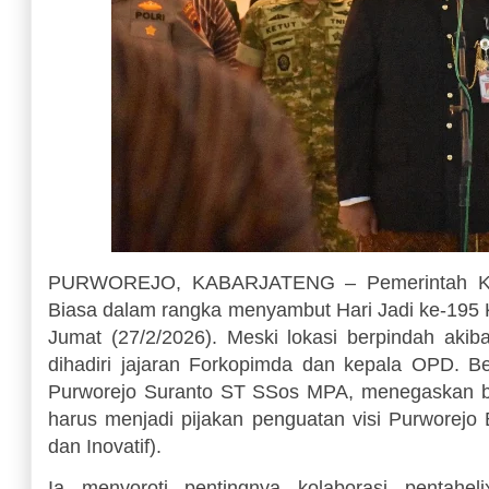
PURWOREJO, KABARJATENG – Pemerintah Kabu
Biasa dalam rangka menyambut Hari Jadi ke-195 K
Jumat (27/2/2026). Meski lokasi berpindah akib
dihadiri jajaran Forkopimda dan kepala OPD. ​ B
Purworejo Suranto ST SSos MPA, menegaskan b
harus menjadi pijakan penguatan visi Purworejo B
dan Inovatif).
Ia menyoroti pentingnya kolaborasi pentahel