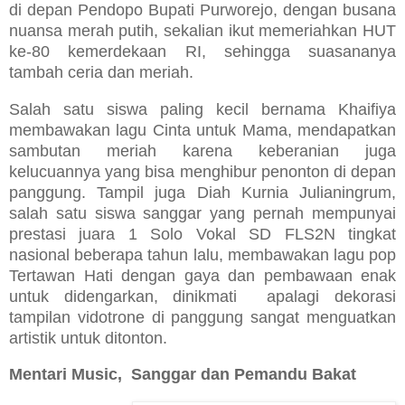
di depan Pendopo Bupati Purworejo, dengan busana
nuansa merah putih, sekalian ikut memeriahkan HUT
ke-80 k
emerdekaan
RI,
sehingga suasananya
tambah ceria dan meriah.
Salah satu siswa paling kecil bernama Khaifiya
membawakan lagu Cinta
u
ntuk Mama, mendapatkan
sambutan meriah karena keberanian juga
kelucuannya yang bisa menghibur penonton di depan
panggung.
Tampil juga Diah Kurnia Julianingrum,
salah satu siswa sanggar yang pernah mempunyai
prestasi
j
uara 1 Solo Vokal SD FLS2N tingkat
n
asional beberapa tahun lalu, membawakan lagu pop
Tertawan Hati dengan gaya dan pembawaan enak
untuk didengarkan, dinikmati
apalagi dekorasi
tampilan vidotrone di panggung sangat menguatkan
artistik untuk ditonton.
Mentari Music,
Sanggar dan Pemandu Bakat