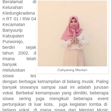
Beralamat di
Kelurahan
Kledung
k
radena
n RT 01 / RW 04
Kecamatan
Banyuurip
Kabupaten
Purworejo
,
berdiri sejak
tahun 2002
,
d
imana telah
banyak
meluluskan
Cahyaning Mentari
siswa les
dengan berbagai ketrampilan di
bidang musik.
Paling
banyak siswanya sampai saat ini adalah jurusan
vokal.
Berbekal kemampuan yang dimiliki, beberapa
siswa sering juga mengikuti beberapa even
t
pertunjukan di luar kota,
juga kegiatan lomba di
bidang vokal
,
di
mana siswa dari Mentari Music