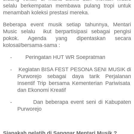
selalu berkempatan membawa pulang tropi untuk
menambah koleksi prestasi mereka.
Beberapa even
t
musik setiap tahunnya, Mentari
Music selalu
ikut berpartisipasi seba
ga
i pengisi
pokok.
Agenda yang dipentaskan secara
kolosal/bersama-sama :
-
Peringatan HUT WR Soepratman
-
Kegiatan BISA FEST PESONA SENI MUSIK di
Purworejo
sebagai daya tarik Perjalan
an
Insentif Trip bersama Kement
e
rian Pariwisata
dan Ekonomi Kreatif
-
Dan beberapa even
t
seni di Kabupaten
Purworejo
Siapakah pelatih di Sanggar Mentari Musik ?