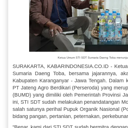
Ketua Umum STI SDT Sumaria Daeng Toba menunjukk
SURAKARTA, KABARINDONESIA.CO.ID - Ketua U
Sumaria Daeng Toba, bersama jajarannya, ak
Kabupaten Karanganyar - Jawa Tengah. Dalam ke
PT Jateng Agro
Berdikari (Perseroda) yang
merup
(BUMD) yang dimiliki oleh Pemerintah Provinsi J
ini, STI SDT sudah melakukan penandatangan Mo
salah satu
nya perihal Pupuk Organik Nasional (Po
bidang
pangan, pertanian, peternakan, perkebuna
"Benar, kami dari STI SDT sudah bermitra denga