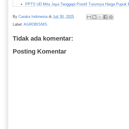
PPTS UD Mita Jaya Tanggapi Positif Turunnya Harga Pupuk B
Pemkab Purworejo Dorong Petani Terapkan Teknologi Usaha 
By
Caraka Indonesia
di
Juli 30, 2025
Polres Purworejo Gelar Panen Raya dan Penanaman Jagung
Label:
AGROBISNIS
Inilah Kontes Kambing Ras Kaligesing di Halaman Makodim P
Ketum Sahabat Tani Indonesia SDT Sempatkan Diskusi deng
Tidak ada komentar:
STI SDT Bermita dengan PT Jateng Agro Berdikari
Posting Komentar
Sumaria : Panen di Kebumen, Hasilnya Melimpah