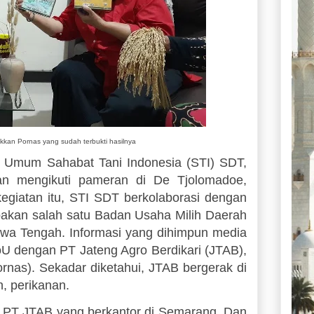
an Pornas yang sudah terbukti hasilnya
mum Sahabat Tani Indonesia (STI) SDT,
an mengikuti pameran di De Tjolomadoe,
giatan itu, STI SDT berkolaborasi dengan
akan salah satu Badan Usaha Milih Daerah
awa Tengah. Informasi yang dihimpun media
U dengan PT Jateng Agro Berdikari (JTAB),
rnas). Sekadar diketahui, JTAB bergerak di
n, perikanan.
n PT JTAB yang berkantor di Semarang. Dan