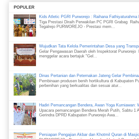
POPULER
Kids Atletic PGRI Purworejo : Raihana Fathiyaturahma 
Tiga Prestasi Diraih Perwakilan PC PGRI Grabag Rai
Tegalrejo PURWOREJO - Prestasi mem...
Wujudkan Tata Kelola Pemerintahan Desa yang Transp
Gelar Pengawasan Daerah oleh Inspektorat Purworej
menggelar acara bertajuk "Gel...
Dinas Pertanian dan Peternakan Jateng Gelar Pembinaa
Pembinaan produsen benih hortikultura di Kabupate
perbenihan yang berkualitas dan sesuai atur...
Hadiri Pemancangan Bendera, Awan Yoga Kurniawan: Wa
Upacara pemancangan Bendera Merah Putih, Sabtu 1 A
Gerindra DPRD Kabupaten Purworejo Awa...
Persiapan Pengajian Akbar dan Khotmil Quran di Masji