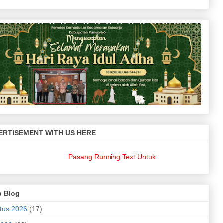
ERTISEMENT WITH US HERE
Pasang Running Text Untuk Keperluan Bisnis Anda??
d
p Blog
tus 2026
(17)