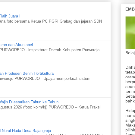
EMB
Raih Juara I
hana foto bersama Ketua PC PGRI Grabag dan jajaran SDN
aran dan Akuntabel
o PURWOREJO - lnspektorat Daerah Kabupaten Purworejo
Bela
Dilih
tetap
n Produsen Benih Hortikultura
orang
n Purworejo PURWOREJO - Upaya memperkuat sistem
berp
seor
terim
Setia
bahka
jib Dilestarikan Tahun ke Tahun
gustus 2026 (foto: koim/kj) PURWOREJO – Ketua Fraksi
Hidup
namu
singk
Maka
pilih
d Nurul Huda Desa Bajangrejo
Jang