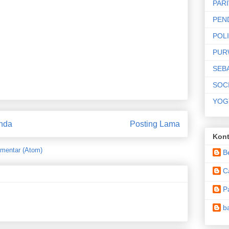
PAR
PEN
POLI
PUR
SEB
SOC
YOG
nda
Posting Lama
Kont
mentar (Atom)
B
C
P
b