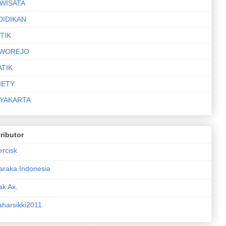
IWISATA
DIDIKAN
TIK
WOREJO
ATIK
IETY
YAKARTA
ributor
ercisk
araka Indonesia
ak Ax.
aharsikki2011