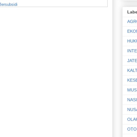
ersubsidi
Labe
Tani Modern
AGR
urworejo
EKO
an Sekdaprov Jateng
HUK
INT
JAT
KAL
KES
MUS
NAS
NUS
OLA
OTO