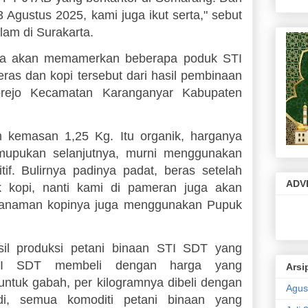
Agustus 2025, kami juga ikut serta," sebut
alam di Surakarta.
ya akan memamerkan beberapa poduk STI
ras dan kopi tersebut dari hasil pembinaan
ejo Kecamatan Karanganyar Kabupaten
m kemasan 1,25 Kg. Itu organik, harganya
emupukan selanjutnya, murni menggunakan
if. Bulirnya padinya padat, beras setelah
ADV
k kopi, nanti kami di pameran juga akan
 Tanaman kopinya juga menggunakan Pupuk
il produksi petani binaan STI SDT yang
STI SDT membeli dengan harga yang
Arsi
untuk gabah, per kilogramnya dibeli dengan
Agus
di, semua komoditi petani binaan yang