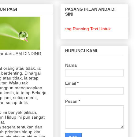
UN PAGI
PASANG IKLAN ANDA DI
SINI
Pasang Running Text Untuk Keperluan Bisnis 
HUBUNGI KAMI
jar dari JAM DINDING
Nama
at orang atau tidak, ia
 berdenting. Dihargai
 atau tidak, ia tetap
utar. Walau tak
Email
*
angpun mengucapkan
a kasih, ia tetap Bekerja.
p jam, setiap menit,
Pesan
*
n setiap detik.
 ini banyak pilihan,
n Hidup ini pun sangat
at.
 segera tentukan dan
lah prioritas hidup kita.
an sia-siakan hidup kita