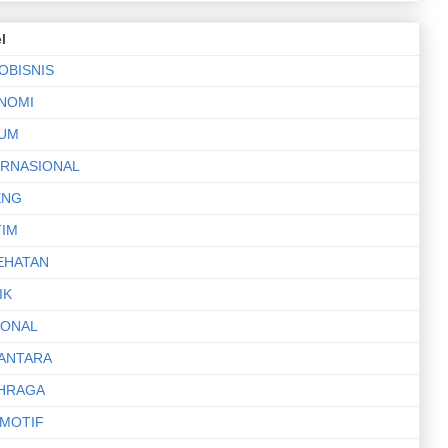
l
OBISNIS
NOMI
UM
ERNASIONAL
ENG
TIM
EHATAN
IK
IONAL
ANTARA
HRAGA
MOTIF